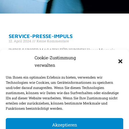
KATEGORIE: PRESSE
SERVICE-PRESSE-IMPULS
12. April 2024
Keine Kommentare
IMPULS UNSER MAGAZIN FÜR KUNDEN Unser Magazin
IMPULS bietet Ihnen Updates zu Versicherungsthemen,
Cookie-Zustimmung
Hintergründe aus erster Hand und fachlichen Rat zu
verwalten
wichtigen neuen Entwicklungen. Aktuelle
Um Ihnen ein optimales Erlebnis zu bieten, verwenden wir
Weiterlesen »
Technologien wie Cookies, um Geräteinformationen zu speichern
und/oder darauf zuzugreifen. Wenn Sie diesen Technologien
zustimmen, können wir Daten wie das Surfverhalten oder eindeutige
IDs auf dieser Website verarbeiten. Wenn Sie Ihre Zustimmung nicht
Impressum
Nachhaltigkeitsfaktoren
erteilen oder zurückziehen, können bestimmte Merkmale und
Funktionen beeinträchtigt werden.
Datenschutz
Barrierefreiheit
Kontakt
Cookie-Einstellungen
Akzeptieren
©
2026